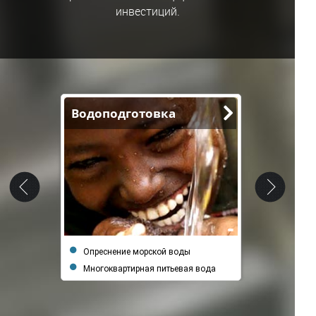
инвестиций.
Водоподготовка
Давать
Опреснение морской воды
Фильтр
Многоквартирная питьевая вода
Фильтр